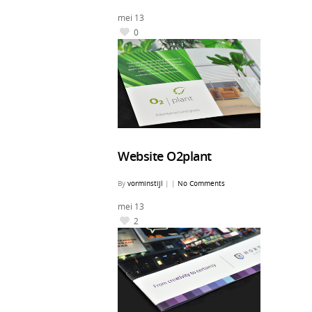
mei
13
0
Website O2plant
By
vorminstijl
|
|
No Comments
mei
13
2