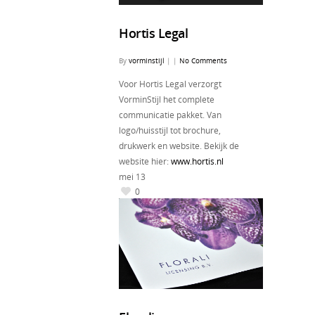
Hortis Legal
By
vorminstijl
|
|
No Comments
Voor Hortis Legal verzorgt
VorminStijl het complete
communicatie pakket. Van
logo/huisstijl tot brochure,
drukwerk en website. Bekijk de
website hier:
www.hortis.nl
mei
13
0