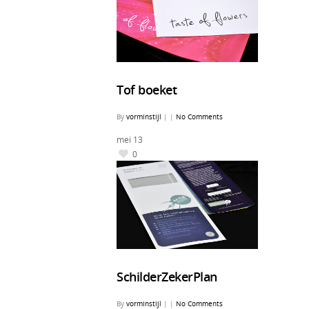
Tof boeket
By
vorminstijl
|
|
No Comments
mei
13
0
SchilderZekerPlan
By
vorminstijl
|
|
No Comments