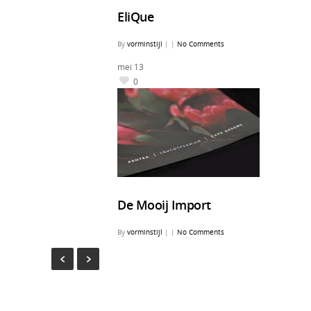
EliQue
By
vorminstijl
|
|
No Comments
mei
13
0
De Mooij Import
By
vorminstijl
|
|
No Comments