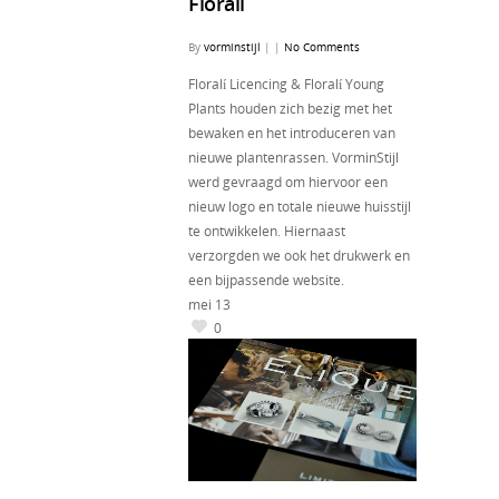
Florali
By
vorminstijl
|
|
No Comments
Floralí Licencing & Floralí Young
Plants houden zich bezig met het
bewaken en het introduceren van
nieuwe plantenrassen. VorminStijl
werd gevraagd om hiervoor een
nieuw logo en totale nieuwe huisstijl
te ontwikkelen. Hiernaast
verzorgden we ook het drukwerk en
een bijpassende website.
mei
13
0