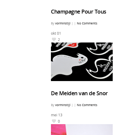
Champagne Pour Tous
By
vorminstijl
|
|
No Comments
okt
01
2
De Meiden van de Snor
By
vorminstijl
|
|
No Comments
mei
13
0