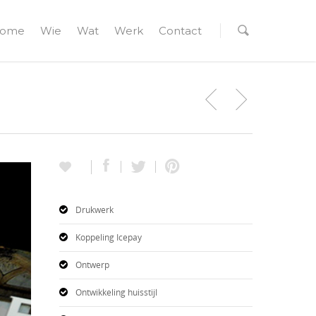
ome
Wie
Wat
Werk
Contact
Drukwerk
Koppeling Icepay
Ontwerp
Ontwikkeling huisstijl