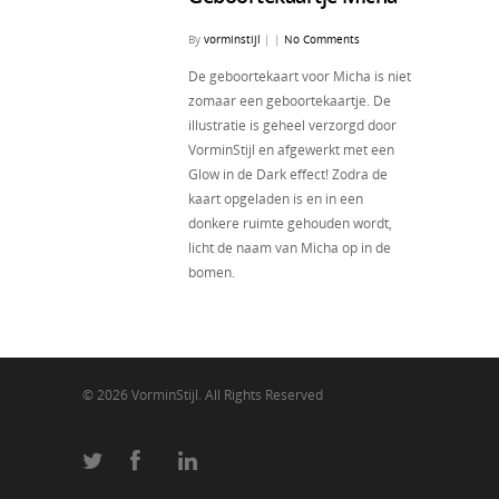
By
vorminstijl
|
|
No Comments
De geboortekaart voor Micha is niet
zomaar een geboortekaartje. De
illustratie is geheel verzorgd door
VorminStijl en afgewerkt met een
Glow in de Dark effect! Zodra de
kaart opgeladen is en in een
donkere ruimte gehouden wordt,
licht de naam van Micha op in de
bomen.
© 2026 VorminStijl. All Rights Reserved