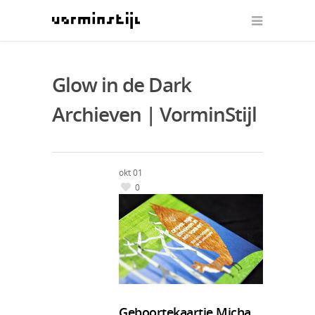
Glow in de Dark
Archieven | VorminStijl
okt
01
0
Geboortekaartje Micha