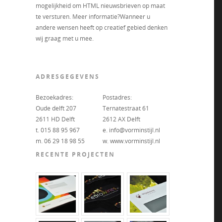
mogelijkheid om HTML nieuwsbrieven op maat
te versturen. Meer informatie?Wanneer u
andere wensen heeft op creatief gebied denken
wij graag met u mee.
ADRESGEGEVENS
Bezoekadres:
Postadres:
Oude delft 207
Ternatestraat 61
2611 HD Delft
2612 AX Delft
t. 015 88 95 967
e. info@vorminstijl.nl
m. 06 29 18 98 55
w. www.vorminstijl.nl
RECENTE PROJECTEN