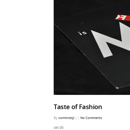
Taste of Fashion
By
vorminstijl
|
|
No Comments
okt
06