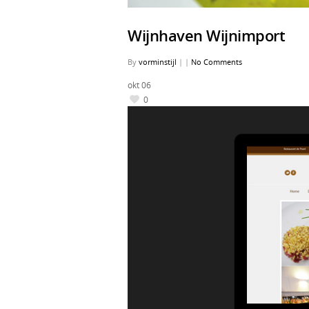
Wijnhaven Wijnimport
By
vorminstijl
|
|
No Comments
okt
06
0