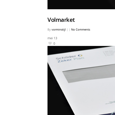
Volmarket
By
vorminstijl
|
|
No Comments
mei
13
0