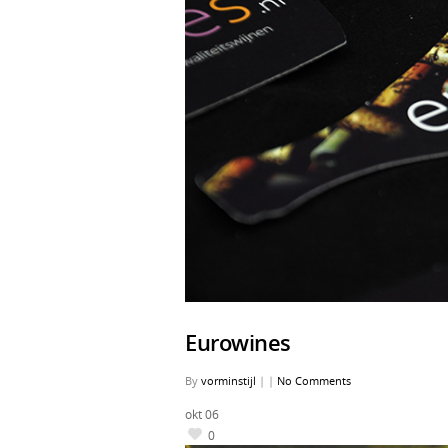
Eurowines
By
vorminstijl
|
|
No Comments
okt
06
0