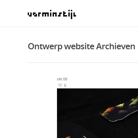
Ontwerp website Archieven |
okt
06
0