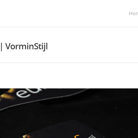
Ho
 VorminStijl