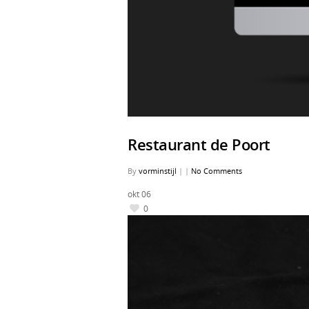
Restaurant de Poort
By
vorminstijl
|
|
No Comments
okt
06
0